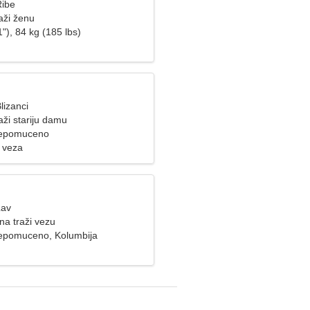
Ribe
aži ženu
"), 84 kg (185 lbs)
lizanci
ži stariju damu
Nepomuceno
 veza
Lav
na traži vezu
epomuceno, Kolumbija