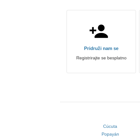
Pridruži nam se
Registrirajte se besplatno
Cúcuta
Popayán