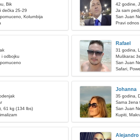
nu, Bik
42 godine, 
ži dečka 25-29
Ja sam pedij
pomuceno, Kolumbija
San Juan 
a
Pravi odnos
Rafael
Rak
31 godina, 
 i odbojku
Muškarac že
epomuceno
San Juan N
Safari, Power
Johanna
odenjak
35 godina, D
ar
Sama žena t
, 61 kg (134 lbs)
San Juan 
nimalizam
Kupiti, Mak
Alejandro