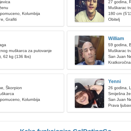
jevica
27 godina, 
 ženu
Muškarac tr
pomuceno, Kolumbija
180 cm (5'11
e, Grafiti
Obitelj
William
Vaga
59 godina, B
znog muškarca za putovanje
Muškarac tra
, 62 kg (136 lbs)
San Juan 
Kratkoročna
Yenni
ne, Škorpion
26 godina, 
muškarca
Smiješna že
pomuceno, Kolumbija
San Juan N
Prava ljubav