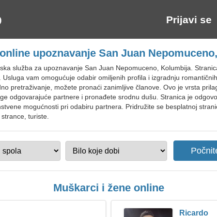
Prijavi se
 online upoznavanje San Juan Nepomuceno,
tska služba za upoznavanje San Juan Nepomuceno, Kolumbija. Stranica
. Usluga vam omogućuje odabir omiljenih profila i izgradnju romantičn
edno pretraživanje, možete pronaći zanimljive članove. Ovo je vrsta pril
 odgovarajuće partnere i pronađete srodnu dušu. Stranica je odgovorn
dinstvene mogućnosti pri odabiru partnera. Pridružite se besplatnoj str
trance, turiste.
Muškarci i žene online
Ricardo