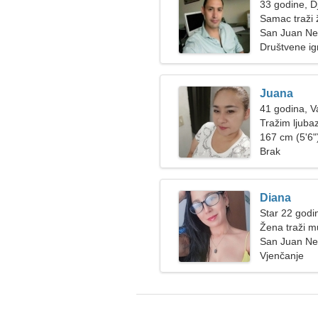
33 godine, D
Samac traži
San Juan Ne
Društvene igr
Juana
41 godina, 
Tražim ljuba
167 cm (5'6")
Brak
Diana
Star 22 godi
Žena traži 
San Juan Ne
Vjenčanje