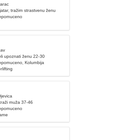
Jarac
atar, tražim strastvenu ženu
Nepomuceno
Lav
li upoznati ženu 22-30
epomuceno, Kolumbija
lifting
jevica
raži muža 37-46
Nepomuceno
rame