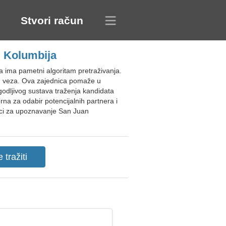
Stvori račun
 Kolumbija
 ima pametni algoritam pretraživanja.
ih veza. Ova zajednica pomaže u
agodljivog sustava traženja kandidata
a za odabir potencijalnih partnera i
anici za upoznavanje San Juan