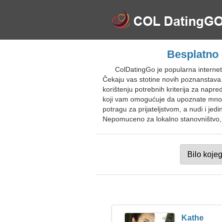
Besplatno
ColDatingGo je popularna interne
Čekaju vas stotine novih poznanstava
korištenju potrebnih kriterija za napr
koji vam omogućuje da upoznate mnoge
potragu za prijateljstvom, a nudi i je
Nepomuceno za lokalno stanovništvo, s
Kathe