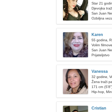
Star 21 godi
Djevojka tra
San Juan Ne
Ozbiljna vez
Karen
55 godina, 
Volim filmove
San Juan N
Prijateljstvo
Vanessa
32 godine, V
Žena traži p
171 cm (5'8")
Hip-hop, Mi
Cristian