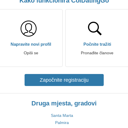
Kako funkcionira ColDatingGo
Napravite novi profil
Počnite tražiti
Opiši se
Pronađite članove
Započnite registraciju
Druga mjesta, gradovi
Santa Marta
Palmira