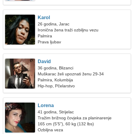
Karol
26 godina, Jarac
Ironična žena traži ozbiljnu vezu
Palmira
Prava ljubav
David
36 godina, Blizanci
Muškarac želi upoznati ženu 29-34
Palmira, Kolumbija
Hip-hop, Pčelarstvo
Lorena
41 godina, Strijelac
Tražim brižnog čovjeka za planinarenje
165 cm (5'5"), 60 kg (132 lbs)
Ozbiljna veza