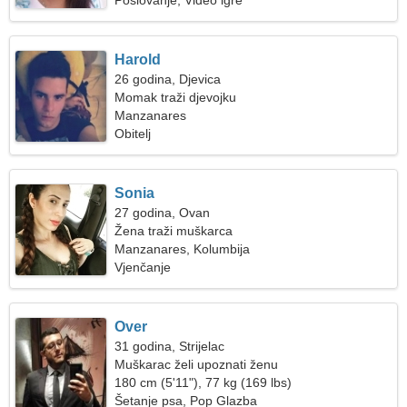
Poslovanje, Video igre
Harold
26 godina, Djevica
Momak traži djevojku
Manzanares
Obitelj
Sonia
27 godina, Ovan
Žena traži muškarca
Manzanares, Kolumbija
Vjenčanje
Over
31 godina, Strijelac
Muškarac želi upoznati ženu
180 cm (5'11"), 77 kg (169 lbs)
Šetanje psa, Pop Glazba