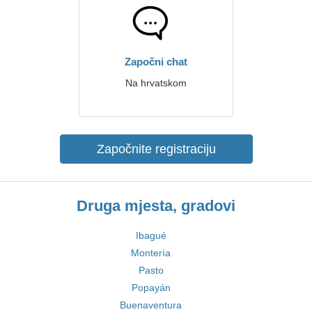
Započni chat
Na hrvatskom
Započnite registraciju
Druga mjesta, gradovi
Ibagué
Montería
Pasto
Popayán
Buenaventura