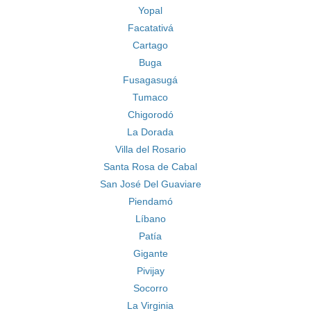
Yopal
Facatativá
Cartago
Buga
Fusagasugá
Tumaco
Chigorodó
La Dorada
Villa del Rosario
Santa Rosa de Cabal
San José Del Guaviare
Piendamó
Líbano
Patía
Gigante
Pivijay
Socorro
La Virginia