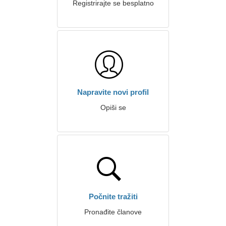
Registrirajte se besplatno
Napravite novi profil
Opiši se
Počnite tražiti
Pronađite članove