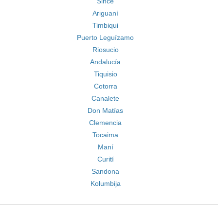
Sincé
Ariguaní
Timbiqui
Puerto Leguízamo
Riosucio
Andalucía
Tiquisio
Cotorra
Canalete
Don Matías
Clemencia
Tocaima
Maní
Curití
Sandona
Kolumbija