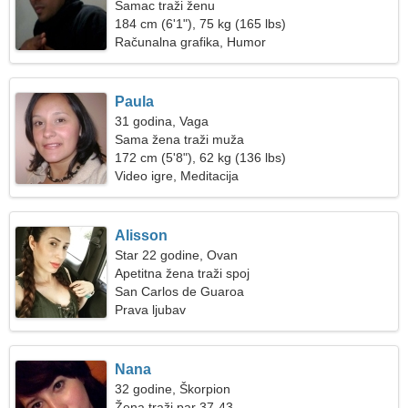
Samac traži ženu
184 cm (6'1"), 75 kg (165 lbs)
Računalna grafika, Humor
Paula
31 godina, Vaga
Sama žena traži muža
172 cm (5'8"), 62 kg (136 lbs)
Video igre, Meditacija
Alisson
Star 22 godine, Ovan
Apetitna žena traži spoj
San Carlos de Guaroa
Prava ljubav
Nana
32 godine, Škorpion
Žena traži par 37-43