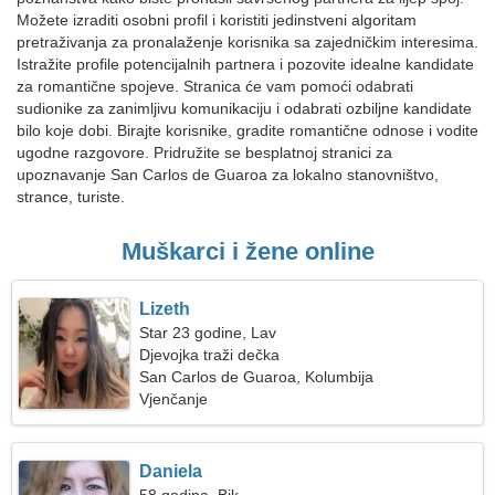
Možete izraditi osobni profil i koristiti jedinstveni algoritam
pretraživanja za pronalaženje korisnika sa zajedničkim interesima.
Istražite profile potencijalnih partnera i pozovite idealne kandidate
za romantične spojeve. Stranica će vam pomoći odabrati
sudionike za zanimljivu komunikaciju i odabrati ozbiljne kandidate
bilo koje dobi. Birajte korisnike, gradite romantične odnose i vodite
ugodne razgovore. Pridružite se besplatnoj stranici za
upoznavanje San Carlos de Guaroa za lokalno stanovništvo,
strance, turiste.
Muškarci i žene online
Lizeth
Star 23 godine, Lav
Djevojka traži dečka
San Carlos de Guaroa, Kolumbija
Vjenčanje
Daniela