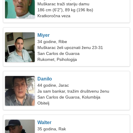
Muškarac traži stariju damu
186 cm (6'2"), 89 kg (196 lbs)
Kratkoročna veza
Miyer
34 godine, Ribe
Muškarac želi upoznati ženu 23-31
San Carlos de Guaroa
Rukomet, Psihologija
Danilo
44 godine, Jarac
Ja sam bankar, tražim društvenu ženu
San Carlos de Guaroa, Kolumbija
Obitelj
Walter
35 godina, Rak