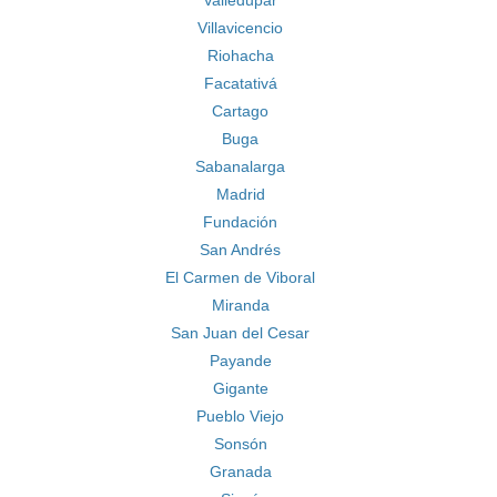
Valledupar
Villavicencio
Riohacha
Facatativá
Cartago
Buga
Sabanalarga
Madrid
Fundación
San Andrés
El Carmen de Viboral
Miranda
San Juan del Cesar
Payande
Gigante
Pueblo Viejo
Sonsón
Granada