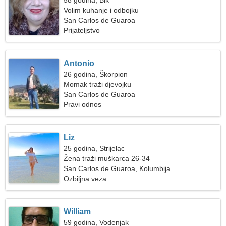
58 godina, Bik
Volim kuhanje i odbojku
San Carlos de Guaroa
Prijateljstvo
Antonio
26 godina, Škorpion
Momak traži djevojku
San Carlos de Guaroa
Pravi odnos
Liz
25 godina, Strijelac
Žena traži muškarca 26-34
San Carlos de Guaroa, Kolumbija
Ozbiljna veza
William
59 godina, Vodenjak