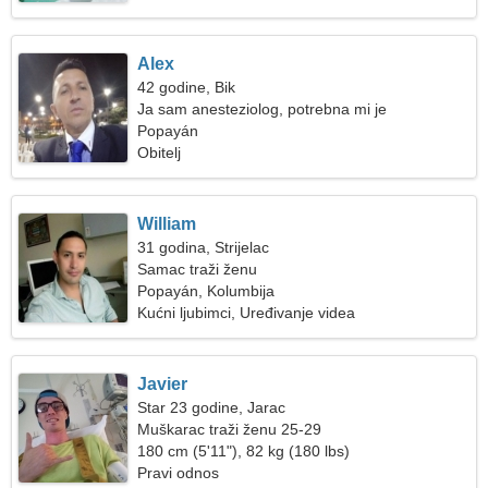
Alex
42 godine, Bik
Ja sam anesteziolog, potrebna mi je
nevjerojatna žena
Popayán
Obitelj
William
31 godina, Strijelac
Samac traži ženu
Popayán, Kolumbija
Kućni ljubimci, Uređivanje videa
Javier
Star 23 godine, Jarac
Muškarac traži ženu 25-29
180 cm (5'11"), 82 kg (180 lbs)
Pravi odnos