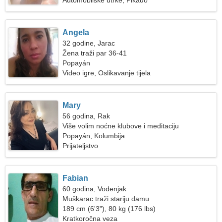
Automobilske utrke, Pikado
Angela
32 godine, Jarac
Žena traži par 36-41
Popayán
Video igre, Oslikavanje tijela
Mary
56 godina, Rak
Više volim noćne klubove i meditaciju
Popayán, Kolumbija
Prijateljstvo
Fabian
60 godina, Vodenjak
Muškarac traži stariju damu
189 cm (6'3"), 80 kg (176 lbs)
Kratkoročna veza