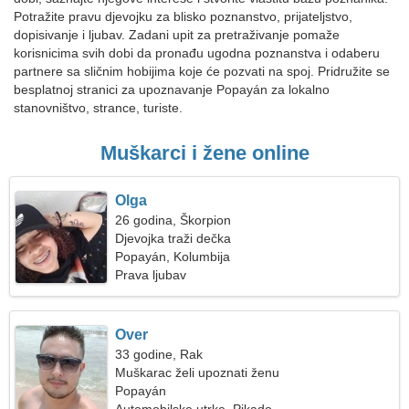
Potražite pravu djevojku za blisko poznanstvo, prijateljstvo,
dopisivanje i ljubav. Zadani upit za pretraživanje pomaže
korisnicima svih dobi da pronađu ugodna poznanstva i odaberu
partnere sa sličnim hobijima koje će pozvati na spoj. Pridružite se
besplatnoj stranici za upoznavanje Popayán za lokalno
stanovništvo, strance, turiste.
Muškarci i žene online
Olga
26 godina, Škorpion
Djevojka traži dečka
Popayán, Kolumbija
Prava ljubav
Over
33 godine, Rak
Muškarac želi upoznati ženu
Popayán