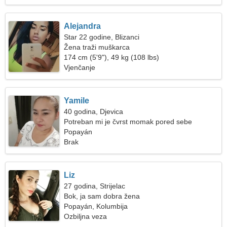
Alejandra
Star 22 godine, Blizanci
Žena traži muškarca
174 cm (5'9"), 49 kg (108 lbs)
Vjenčanje
Yamile
40 godina, Djevica
Potreban mi je čvrst momak pored sebe
Popayán
Brak
Liz
27 godina, Strijelac
Bok, ja sam dobra žena
Popayán, Kolumbija
Ozbiljna veza