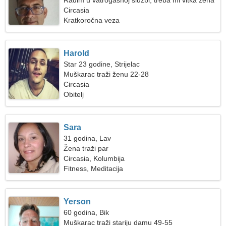
Radim u vatrogasnoj službi, treba mi vitka žena
Circasia
Kratkoročna veza
Harold
Star 23 godine, Strijelac
Muškarac traži ženu 22-28
Circasia
Obitelj
Sara
31 godina, Lav
Žena traži par
Circasia, Kolumbija
Fitness, Meditacija
Yerson
60 godina, Bik
Muškarac traži stariju damu 49-55