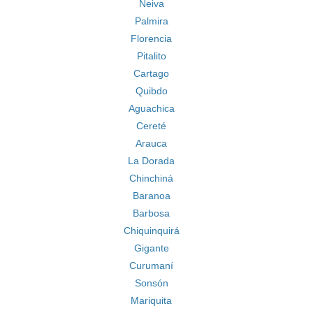
Neiva
Palmira
Florencia
Pitalito
Cartago
Quibdo
Aguachica
Cereté
Arauca
La Dorada
Chinchiná
Baranoa
Barbosa
Chiquinquirá
Gigante
Curumaní
Sonsón
Mariquita