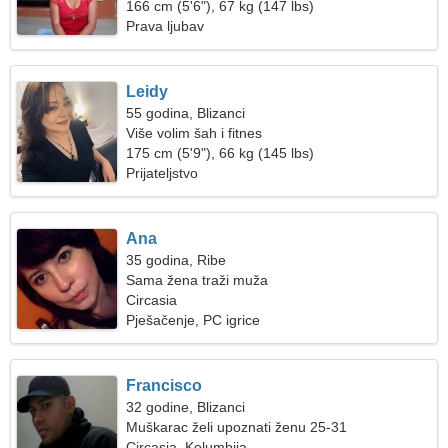
166 cm (5'6"), 67 kg (147 lbs)
Prava ljubav
Leidy
55 godina, Blizanci
Više volim šah i fitnes
175 cm (5'9"), 66 kg (145 lbs)
Prijateljstvo
Ana
35 godina, Ribe
Sama žena traži muža
Circasia
Pješačenje, PC igrice
Francisco
32 godine, Blizanci
Muškarac želi upoznati ženu 25-31
Circasia, Kolumbija