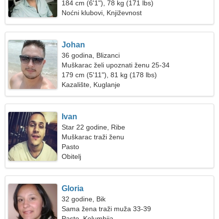
184 cm (6'1"), 78 kg (171 lbs)
Noćni klubovi, Književnost
Johan
36 godina, Blizanci
Muškarac želi upoznati ženu 25-34
179 cm (5'11"), 81 kg (178 lbs)
Kazalište, Kuglanje
Ivan
Star 22 godine, Ribe
Muškarac traži ženu
Pasto
Obitelj
Gloria
32 godine, Bik
Sama žena traži muža 33-39
Pasto, Kolumbija