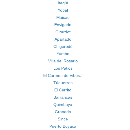
Itagüí
Yopal
Maicao
Envigado
Girardot
Apartadó
Chigorodó
Yumbo
Villa del Rosario
Los Patios
El Carmen de Viboral
Túquerres
El Cerrito
Barrancas
Quimbaya
Granada
Sincé
Puerto Boyacá