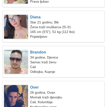
Prava ljubav
Diana
Star 21 godinu, Bik
Žena traži muškarca 25-31
165 cm (5'5"), 51 kg (112 lbs)
Prijateljstvo
Brandon
34 godine, Djevica
Samac traži ženu
Cali
Odbojka, Kupnje
Over
26 godina, Ovan
Momak traži djevojku
Cali, Kolumbija
Kratkoročna veza