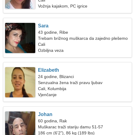
Cali
Vožnja kajakom, PC igrice
Sara
43 godine, Ribe
Trebam brižnog muškarca da zajedno plešemo
Cali
Ozbiljna veza
Elizabeth
24 godine, Blizanci
Senzualna žena traži pravu ljubav
Cali, Kolumbija
Vjenčanje
Johan
60 godina, Rak
Muškarac traži stariju damu 51-57
186 cm (6'2"), 86 kg (189 lbs)