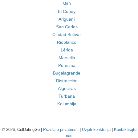
Mitú
El Copey
Ariguaní
San Carlos
Ciudad Bolívar
Rioblanco
Lérida
Marsella
Purísima
Bugalagrande
Distracción
Algeciras
Turbana
Kolumbija
© 2026, ColDatingGo |
Pravila o privatnosti
|
Uvjeti korištenja
|
Kontaktirajte
nas