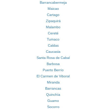
Barrancabermeja
Maicao
Cartago
Zipaquirá
Malambo
Cereté
Tumaco
Caldas
Caucasia
Santa Rosa de Cabal
Barbosa
Puerto Berrío
El Carmen de Viboral
Miranda
Barrancas
Quinchía
Guamo
Socorro