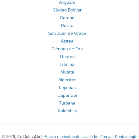
Ariguaní
Ciudad Bolívar
Carepa
Rovira
San Juan de Urabá
Astrea
Ciénaga de Oro
Guarne
Istmina
Mutatá
Algeciras
Lejanías
Caparrapí
Turbana
Kolumbija
© 2026, ColDatingGo |
Pravila o privatnosti
|
Uvjeti korištenja
|
Kontaktirajte