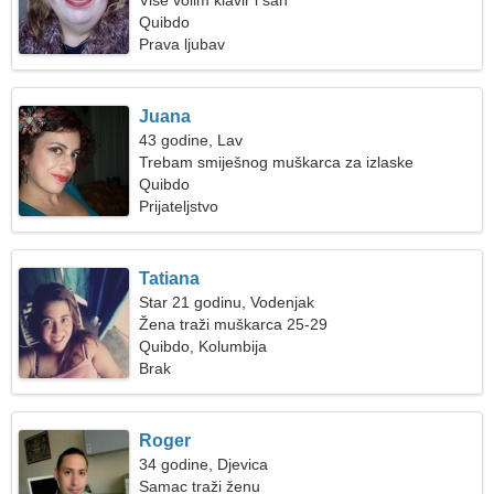
Više volim klavir i šah
Quibdo
Prava ljubav
Juana
43 godine, Lav
Trebam smiješnog muškarca za izlaske
Quibdo
Prijateljstvo
Tatiana
Star 21 godinu, Vodenjak
Žena traži muškarca 25-29
Quibdo, Kolumbija
Brak
Roger
34 godine, Djevica
Samac traži ženu