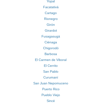
Yopal
Facatativá
Cartago
Rionegro
Girón
Girardot
Fusagasugá
Ciénaga
Chigorodó
Barbosa
El Carmen de Viboral
El Cerrito
San Pablo
Curumaní
San Juan Nepomuceno
Puerto Rico
Pueblo Viejo
Sincé