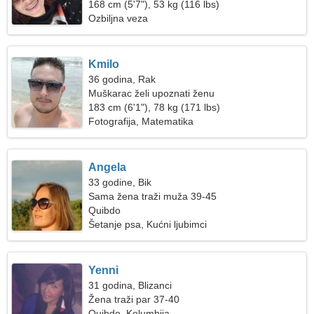
168 cm (5'7"), 53 kg (116 lbs)
Ozbiljna veza
Kmilo
36 godina, Rak
Muškarac želi upoznati ženu
183 cm (6'1"), 78 kg (171 lbs)
Fotografija, Matematika
Angela
33 godine, Bik
Sama žena traži muža 39-45
Quibdo
Šetanje psa, Kućni ljubimci
Yenni
31 godina, Blizanci
Žena traži par 37-40
Quibdo, Kolumbija