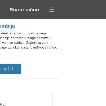
Stvori račun
umbija
dentificirati svrhu upoznavanja,
rikladnije partnere. Usluga pomaže u
koji vam se sviđaju. Zajednica vam
lgar za lokalno stanovništvo, strance,
Ovan