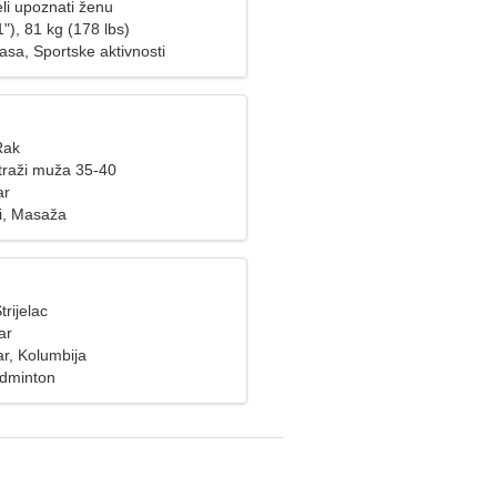
li upoznati ženu
"), 81 kg (178 lbs)
asa, Sportske aktivnosti
Rak
raži muža 35-40
ar
vi, Masaža
trijelac
ar
r, Kolumbija
adminton