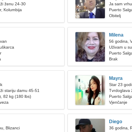
ži ženu 24-30
Ja sam vrhun
r, Kolumbija
energičnu ž
Puerto Salg
Obitelj
Milena
Ovan
56 godina, 
muškarca
Uživam u su
r
Puerto Salga
a
Brak
Mayra
ik
Star 23 god
ži stariju damu 45-51
Tvrdoglava ž
, 82 kg (180 lbs)
Puerto Salg
 veza
Vjenčanje
Diego
u, Blizanci
36 godina, 