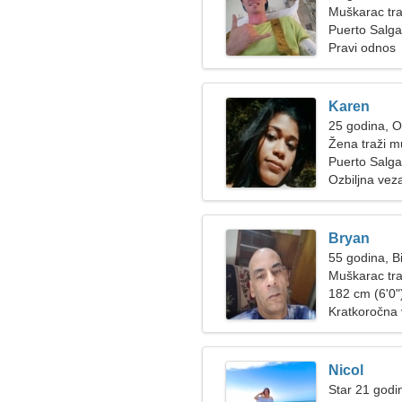
Muškarac tra
Puerto Salga
Pravi odnos
Karen
25 godina, 
Žena traži 
Puerto Salga
Ozbiljna vez
Bryan
55 godina, B
Muškarac tra
182 cm (6'0")
Kratkoročna
Nicol
Star 21 godin