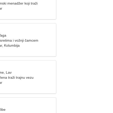
ski menadžer koji traži
enu
ar
Vaga
sretima i vožnji čamcem
r, Kolumbija
ine, Lav
ena traži trajnu vezu
ar
Ribe