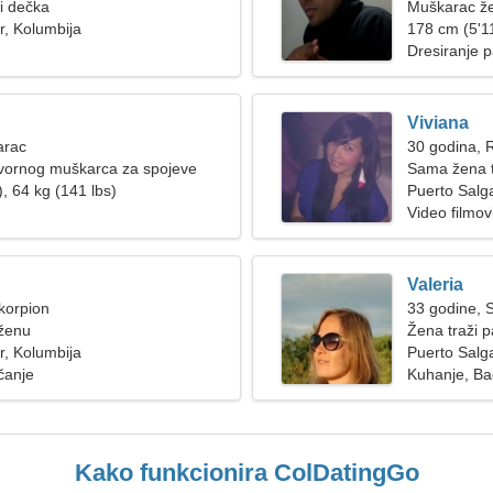
ži dečka
Muškarac že
r, Kolumbija
178 cm (5'11
Dresiranje p
Viviana
arac
30 godina, 
vornog muškarca za spojeve
Sama žena t
, 64 kg (141 lbs)
Puerto Salg
Video filmo
Valeria
korpion
33 godine, S
 ženu
Žena traži p
r, Kolumbija
Puerto Salga
čanje
Kuhanje, B
Kako funkcionira ColDatingGo