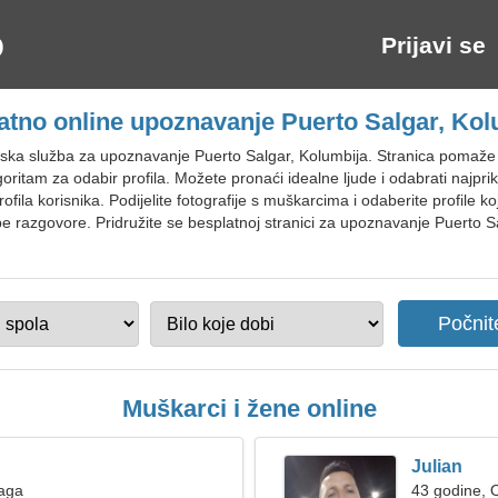
Prijavi se
atno online upoznavanje Puerto Salgar, Kol
ska služba za upoznavanje Puerto Salgar, Kolumbija. Stranica pomaže i
 algoritam za odabir profila. Možete pronaći idealne ljude i odabrati najp
rofila korisnika. Podijelite fotografije s muškarcima i odaberite profile 
e razgovore. Pridružite se besplatnoj stranici za upoznavanje Puerto Sa
Muškarci i žene online
Julian
Vaga
43 godine, 