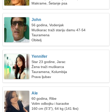
Makrame, Šetanje psa
John
56 godina, Vodenjak
Muškarac traži stariju damu 47-54
Tauramena
Obitelj
Yennifer
Star 23 godine, Jarac
Žena traži muškarca
Tauramena, Kolumbija
Prava ljubav
Ale
60 godina, Ribe
Volim odbojku i karaoke
160 cm (5'3"), 64 kg (141 lbs)