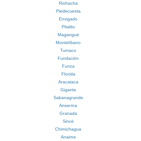
Riohacha
Piedecuesta
Envigado
Pitalito
Magangué
Montelíbano
Tumaco
Fundación
Funza
Florida
Aracataca
Gigante
Sabanagrande
Anserma
Granada
Sincé
Chimichagua
Anaime