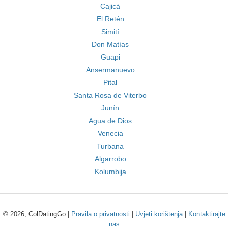
Cajicá
El Retén
Simití
Don Matías
Guapi
Ansermanuevo
Pital
Santa Rosa de Viterbo
Junín
Agua de Dios
Venecia
Turbana
Algarrobo
Kolumbija
© 2026, ColDatingGo |
Pravila o privatnosti
|
Uvjeti korištenja
|
Kontaktirajte
nas