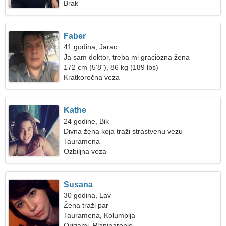
Brak
Faber
41 godina, Jarac
Ja sam doktor, treba mi graciozna žena
172 cm (5'8"), 86 kg (189 lbs)
Kratkoročna veza
Kathe
24 godine, Bik
Divna žena koja traži strastvenu vezu
Tauramena
Ozbiljna veza
Susana
30 godina, Lav
Žena traži par
Tauramena, Kolumbija
Origami, Planinarenje