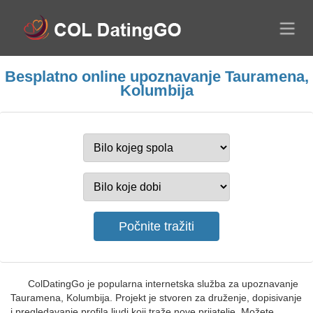
Besplatno online upoznavanje Tauramena,
Kolumbija
ColDatingGo je popularna internetska služba za upoznavanje
Tauramena, Kolumbija. Projekt je stvoren za druženje, dopisivanje
i pregledavanje profila ljudi koji traže nove prijatelje. Možete