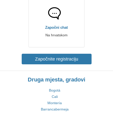
Započni chat
Na hrvatskom
Započnite registraciju
Druga mjesta, gradovi
Bogotá
Cali
Montería
Barrancabermeja