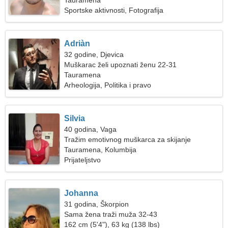
Tauramena
Sportske aktivnosti, Fotografija
Adriàn
32 godine, Djevica
Muškarac želi upoznati ženu 22-31
Tauramena
Arheologija, Politika i pravo
Silvia
40 godina, Vaga
Tražim emotivnog muškarca za skijanje
Tauramena, Kolumbija
Prijateljstvo
Johanna
31 godina, Škorpion
Sama žena traži muža 32-43
162 cm (5'4"), 63 kg (138 lbs)