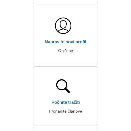
Napravite novi profil
Opiši se
Počnite tražiti
Pronađite članove