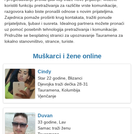
koristiti funkciju pretraživanja za različite vrste komunikacije,
razgovora kako biste pronašli odnose s novim prijateljima.
Zajednica pomaže proširiti krug kontakata, tražiti ponude
prijateljstva, ljubavi i susreta. Idealnog partnera možete pronaći
uz pomoć posebnih tehnologija pretraživanja i komunikacije.
Pridružite se besplatnoj stranici za upoznavanje Tauramena za
lokalno stanovništvo, strance, turiste.
Muškarci i žene online
Cindy
Star 22 godine, Blizanci
Djevojka traži dečka 28-31
Tauramena, Kolumbija
Vjenčanje
Duvan
33 godine, Lav
Samac traži ženu