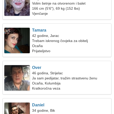
Volim šetnje na otvorenom i balet
166 cm (5'6"), 69 kg (152 lbs)
Vjenčanje
Tamara
42 godine, Jarac
Trebam iskrenog čovjeka za obitelj
Ocaña
Prijateljstvo
Over
46 godina, Strijelac
Ja sam pedijatar, tražim strastvenu ženu
Ocaña, Kolumbija
Kratkoročna veza
Daniel
34 godine, Bik