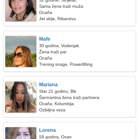
32 godine, Strijelac
Sama žena traži muža
Ocaña
Jet skije, Ribarstvo
Mafe
30 godina, Vodenjak
Žena traži par
Ocaña
Trening snage, Powerlifting
Mariana
Star 21 godinu, Bik
Šarmantna žena traži partnera
Ocaña, Kolumbija
Ozbiljna veza
Lorena
58 godina, Ovan