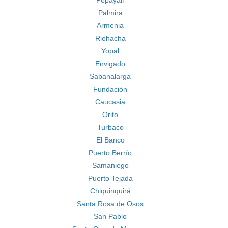
Popayán
Palmira
Armenia
Riohacha
Yopal
Envigado
Sabanalarga
Fundación
Caucasia
Orito
Turbaco
El Banco
Puerto Berrío
Samaniego
Puerto Tejada
Chiquinquirá
Santa Rosa de Osos
San Pablo