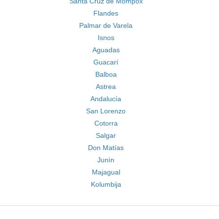
Santa Cruz de Mompox
Flandes
Palmar de Varela
Isnos
Aguadas
Guacarí
Balboa
Astrea
Andalucía
San Lorenzo
Cotorra
Salgar
Don Matías
Junín
Majagual
Kolumbija