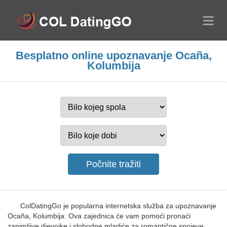
Besplatno online upoznavanje Ocaña,
Kolumbija
ColDatingGo je popularna internetska služba za upoznavanje
Ocaña, Kolumbija. Ova zajednica će vam pomoći pronaći
zanimljive djevojke i slobodne mladiće za romantične spojeve.