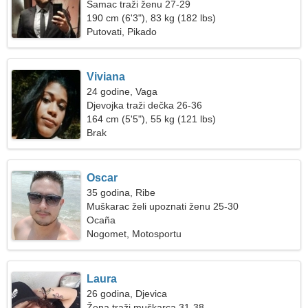
Samac traži ženu 27-29
190 cm (6'3"), 83 kg (182 lbs)
Putovati, Pikado
Viviana
24 godine, Vaga
Djevojka traži dečka 26-36
164 cm (5'5"), 55 kg (121 lbs)
Brak
Oscar
35 godina, Ribe
Muškarac želi upoznati ženu 25-30
Ocaña
Nogomet, Motosportu
Laura
26 godina, Djevica
Žena traži muškarca 31-38