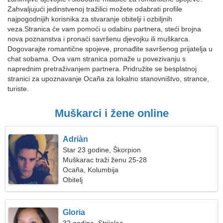
Zahvaljujući jedinstvenoj tražilici možete odabrati profile
najpogodnijih korisnika za stvaranje obitelji i ozbiljnih
veza.Stranica će vam pomoći u odabiru partnera, steći brojna
nova poznanstva i pronaći savršenu djevojku ili muškarca.
Dogovarajte romantične spojeve, pronađite savršenog prijatelja u
chat sobama. Ova vam stranica pomaže u povezivanju s
naprednim pretraživanjem partnera. Pridružite se besplatnoj
stranici za upoznavanje Ocaña za lokalno stanovništvo, strance,
turiste.
Muškarci i žene online
Adriàn
Star 23 godine, Škorpion
Muškarac traži ženu 25-28
Ocaña, Kolumbija
Obitelj
Gloria