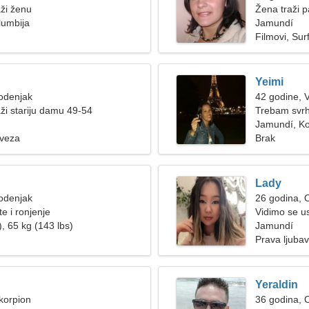
ži ženu
Žena traži p
lumbija
Jamundí
Filmovi, Sur
Yeimi
odenjak
42 godine, 
ži stariju damu 49-54
Trebam svrh
plešemo
Jamundí, Ko
 veza
Brak
Lady
odenjak
26 godina, 
te i ronjenje
Vidimo se us
, 65 kg (143 lbs)
Jamundí
Prava ljubav
Yeraldin
korpion
36 godina, 