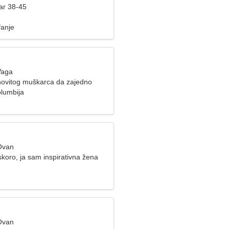
ar 38-45
fanje
Vaga
ovitog muškarca da zajedno
lumbija
Ovan
koro, ja sam inspirativna žena
Ovan