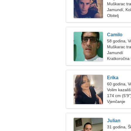
Muškarac tra
Jamundí, Ko
Obitelj
Camilo
58 godina, V
Muškarac tra
Jamundí
Kratkoročna
Erika
60 godina, V
Volim kazališ
174 cm (5'9")
Vjenčanje
Julian
31 godina, Š