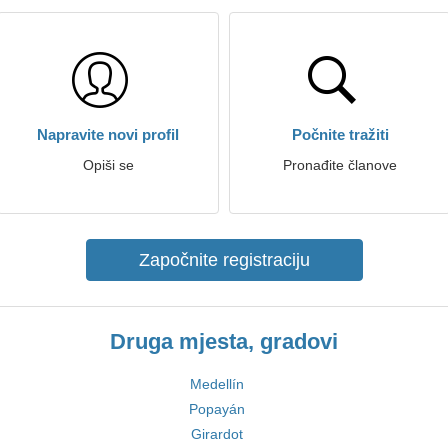
Napravite novi profil
Počnite tražiti
Opiši se
Pronađite članove
Započnite registraciju
Druga mjesta, gradovi
Medellín
Popayán
Girardot