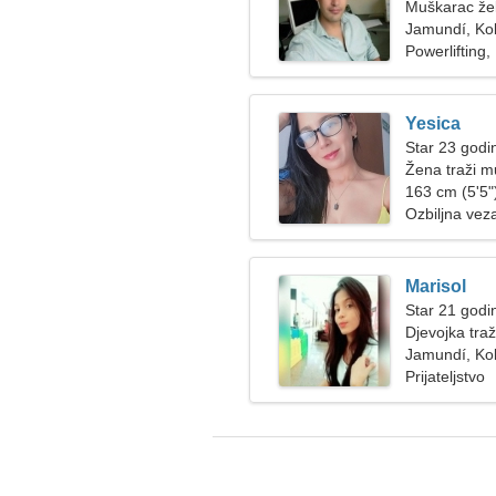
Muškarac žel
Jamundí, Ko
Powerlifting
Yesica
Star 23 godin
Žena traži 
163 cm (5'5")
Ozbiljna vez
Marisol
Star 21 godi
Djevojka tra
Jamundí, Ko
Prijateljstvo