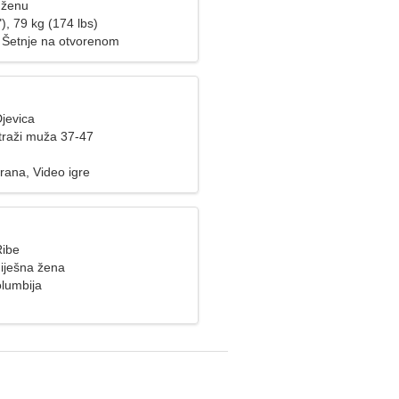
 ženu
), 79 kg (174 lbs)
Šetnje na otvorenom
jevica
raži muža 37-47
rana, Video igre
Ribe
iješna žena
lumbija