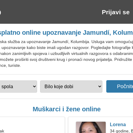
Prijavi se
platno online upoznavanje Jamundí, Kolum
ska služba za upoznavanje Jamundí, Kolumbija. Usluga vam omogućuje k
a upoznavanje kako biste imali ugodan razgovor. Pogledajte fotografije ko
akon zanimljivih spojeva i uzbudljivih virtualnih razgovora s odabrani
ožete proširiti svoj društveni krug i pronaći novog prijatelja. Pridružit
ce, turiste.
Muškarci i žene online
Lorena
Rak
34 godine, B