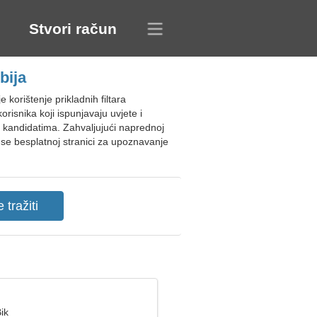
Stvori račun
bija
orištenje prikladnih filtara
risnika koji ispunjavaju uvjete i
m kandidatima. Zahvaljujući naprednoj
e se besplatnoj stranici za upoznavanje
ik