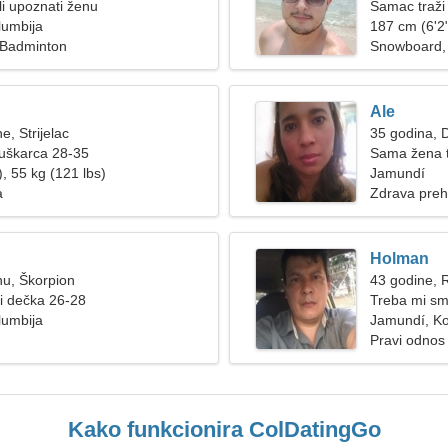
i upoznati ženu
Samac traži
lumbija
187 cm (6'2"
, Badminton
Snowboard, 
Ale
e, Strijelac
35 godina, D
muškarca 28-35
Sama žena t
, 55 kg (121 lbs)
Jamundí
a
Zdrava preh
Holman
nu, Škorpion
43 godine, 
ži dečka 26-28
Treba mi sm
lumbija
Jamundí, Ko
Pravi odnos
Kako funkcionira ColDatingGo