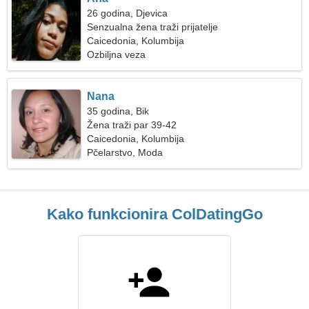
26 godina, Djevica
Senzualna žena traži prijatelje
Caicedonia, Kolumbija
Ozbiljna veza
Nana
35 godina, Bik
Žena traži par 39-42
Caicedonia, Kolumbija
Pčelarstvo, Moda
Kako funkcionira ColDatingGo