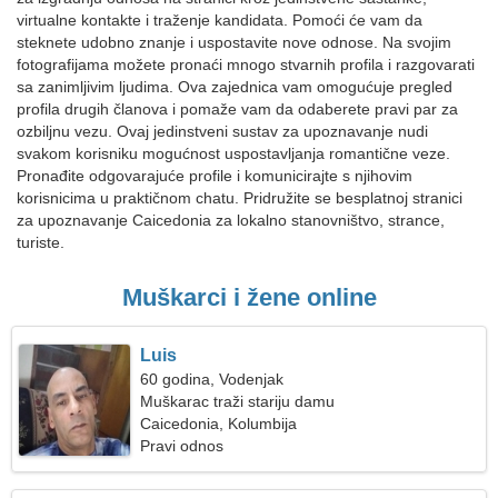
virtualne kontakte i traženje kandidata. Pomoći će vam da
steknete udobno znanje i uspostavite nove odnose. Na svojim
fotografijama možete pronaći mnogo stvarnih profila i razgovarati
sa zanimljivim ljudima. Ova zajednica vam omogućuje pregled
profila drugih članova i pomaže vam da odaberete pravi par za
ozbiljnu vezu. Ovaj jedinstveni sustav za upoznavanje nudi
svakom korisniku mogućnost uspostavljanja romantične veze.
Pronađite odgovarajuće profile i komunicirajte s njihovim
korisnicima u praktičnom chatu. Pridružite se besplatnoj stranici
za upoznavanje Caicedonia za lokalno stanovništvo, strance,
turiste.
Muškarci i žene online
Luis
60 godina, Vodenjak
Muškarac traži stariju damu
Caicedonia, Kolumbija
Pravi odnos