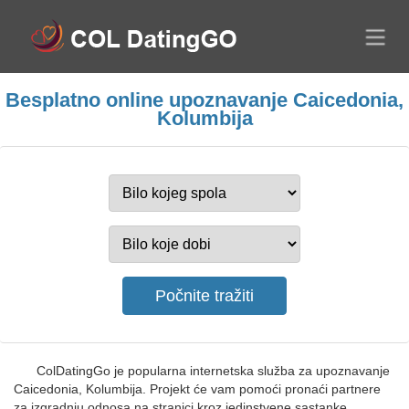
Besplatno online upoznavanje Caicedonia,
Kolumbija
ColDatingGo je popularna internetska služba za upoznavanje
Caicedonia, Kolumbija. Projekt će vam pomoći pronaći partnere
za izgradnju odnosa na stranici kroz jedinstvene sastanke,