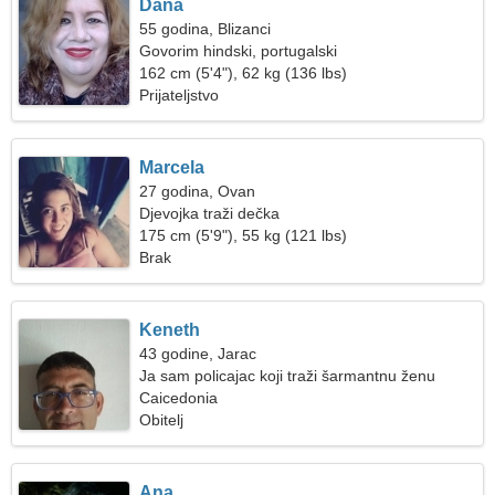
Dana
55 godina, Blizanci
Govorim hindski, portugalski
162 cm (5'4"), 62 kg (136 lbs)
Prijateljstvo
Marcela
27 godina, Ovan
Djevojka traži dečka
175 cm (5'9"), 55 kg (121 lbs)
Brak
Keneth
43 godine, Jarac
Ja sam policajac koji traži šarmantnu ženu
Caicedonia
Obitelj
Ana