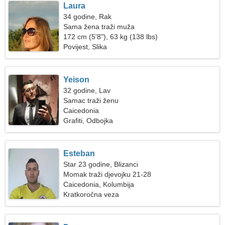
Laura
34 godine, Rak
Sama žena traži muža
172 cm (5'8"), 63 kg (138 lbs)
Povijest, Slika
Yeison
32 godine, Lav
Samac traži ženu
Caicedonia
Grafiti, Odbojka
Esteban
Star 23 godine, Blizanci
Momak traži djevojku 21-28
Caicedonia, Kolumbija
Kratkoročna veza