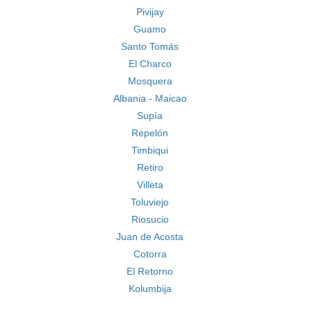
Pivijay
Guamo
Santo Tomás
El Charco
Mosquera
Albania - Maicao
Supía
Repelón
Timbiqui
Retiro
Villeta
Toluviejo
Riosucio
Juan de Acosta
Cotorra
El Retorno
Kolumbija