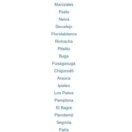
Manizales
Pasto
Neiva
Sincelejo
Floridablanca
Riohacha
Pitalito
Buga
Fusagasugá
Chigorodó
Arauca
Ipiales
Los Patios
Pamplona
El Bagre
Piendamó
Segovia
Patía