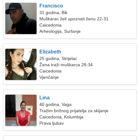
Francisco
31 godina, Bik
Muškarac želi upoznati ženu 22-31
Caicedonia
Arheologija, Surfanje
Elizabeth
25 godina, Strijelac
Žena traži muškarca 28-34
Caicedonia
Vjenčanje
Lina
40 godina, Vaga
Tražim brižnog prijatelja za skijanje
Caicedonia, Kolumbija
Prava ljubav