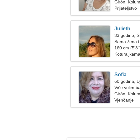
Girón, Kolum
Prijateljstvo
Julieth
33 godine, Š
Sama žena t
160 cm (5'3")
Koturaljkama,
Sofia
60 godina, D
Više volim bal
Girón, Kolum
Vjenčanje