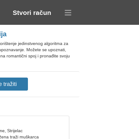
Stvori račun
ja
rištenje jedinstvenog algoritma za
a upoznavanje. Možete se upoznati,
na romantični spoj i pronađite svoju
ne, Strijelac
ena traži muškarca