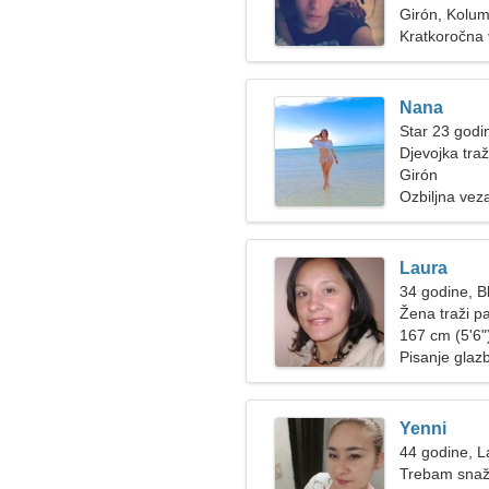
Girón, Kolum
Kratkoročna
Nana
Star 23 godi
Djevojka tra
Girón
Ozbiljna vez
Laura
34 godine, Bl
Žena traži p
167 cm (5'6")
Pisanje glaz
Yenni
44 godine, L
Trebam snažn