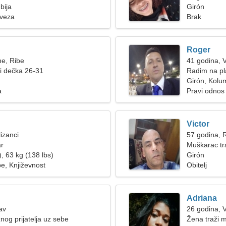
bija
Girón
 veza
Brak
Roger
ne, Ribe
41 godina, 
ži dečka 26-31
Radim na pl
Girón, Kolu
a
Pravi odnos
Victor
izanci
57 godina, 
ar
Muškarac tra
, 63 kg (138 lbs)
Girón
be, Književnost
Obitelj
Adriana
av
26 godina, 
og prijatelja uz sebe
Žena traži 