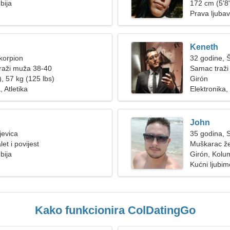
bija
172 cm (5'8"
Prava ljubav
Keneth
korpion
32 godine, 
raži muža 38-40
Samac traži
, 57 kg (125 lbs)
Girón
 Atletika
Elektronika,
John
jevica
35 godina, S
et i povijest
Muškarac že
bija
Girón, Kolu
Kućni ljubim
Kako funkcionira ColDatingGo