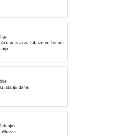
Vaga
aži u potrazi za ljubaznom ženom
mbija
Ribe
ži stariju damu
Vodenjak
muškarca