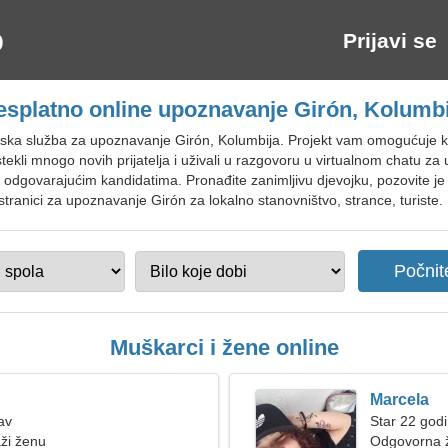
Prijavi se
esplatno online upoznavanje Girón, Kolumbi
tska služba za upoznavanje Girón, Kolumbija. Projekt vam omogućuje ko
tekli mnogo novih prijatelja i uživali u razgovoru u virtualnom chatu z
s odgovarajućim kandidatima. Pronađite zanimljivu djevojku, pozovite je 
stranici za upoznavanje Girón za lokalno stanovništvo, strance, turiste.
Muškarci i žene online
Marcela
av
Star 22 godi
ži ženu
Odgovorna ž