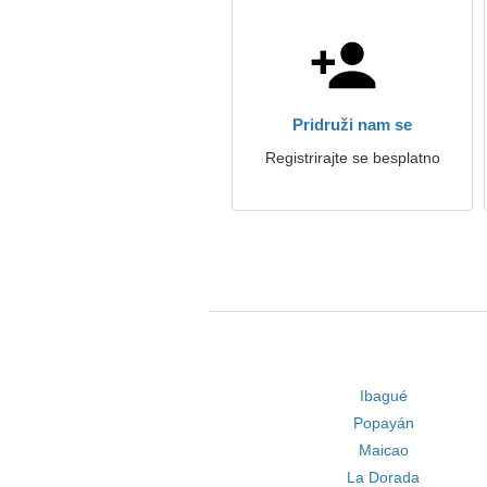
Pridruži nam se
Registrirajte se besplatno
Ibagué
Popayán
Maicao
La Dorada