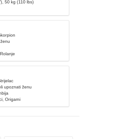
), 50 kg (110 lbs)
Škorpion
 ženu
 Rolanje
trijelac
li upoznati ženu
mbija
ci, Origami