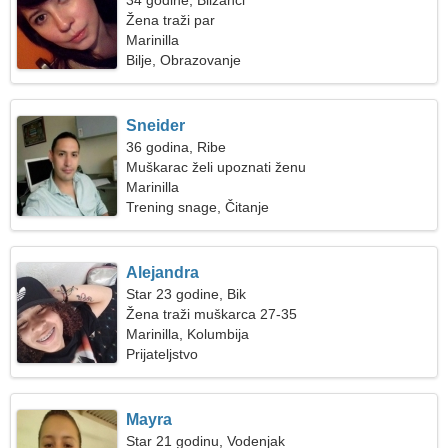
34 godine, Blizanci
Žena traži par
Marinilla
Bilje, Obrazovanje
Sneider
36 godina, Ribe
Muškarac želi upoznati ženu
Marinilla
Trening snage, Čitanje
Alejandra
Star 23 godine, Bik
Žena traži muškarca 27-35
Marinilla, Kolumbija
Prijateljstvo
Mayra
Star 21 godinu, Vodenjak