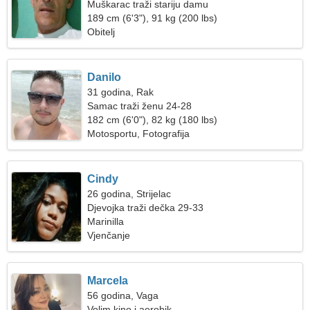
Muškarac traži stariju damu
189 cm (6'3"), 91 kg (200 lbs)
Obitelj
Danilo
31 godina, Rak
Samac traži ženu 24-28
182 cm (6'0"), 82 kg (180 lbs)
Motosportu, Fotografija
Cindy
26 godina, Strijelac
Djevojka traži dečka 29-33
Marinilla
Vjenčanje
Marcela
56 godina, Vaga
Volim kino i aerobik