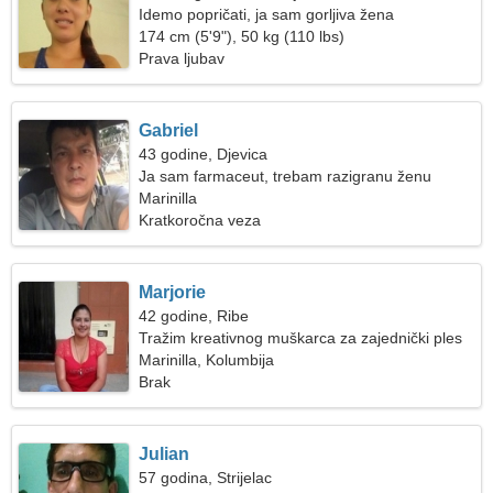
Idemo popričati, ja sam gorljiva žena
174 cm (5'9"), 50 kg (110 lbs)
Prava ljubav
Gabriel
43 godine, Djevica
Ja sam farmaceut, trebam razigranu ženu
Marinilla
Kratkoročna veza
Marjorie
42 godine, Ribe
Tražim kreativnog muškarca za zajednički ples
Marinilla, Kolumbija
Brak
Julian
57 godina, Strijelac