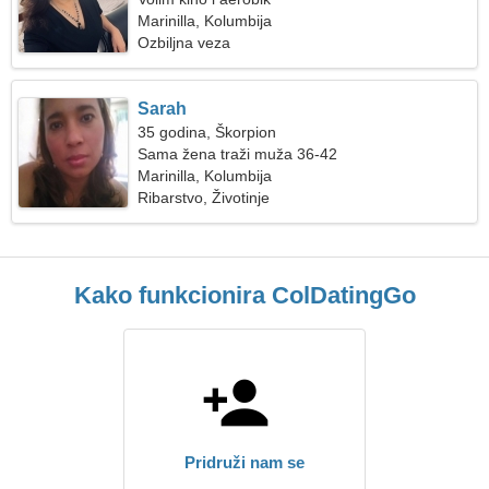
Marinilla, Kolumbija
Ozbiljna veza
Sarah
35 godina, Škorpion
Sama žena traži muža 36-42
Marinilla, Kolumbija
Ribarstvo, Životinje
Kako funkcionira ColDatingGo
Pridruži nam se