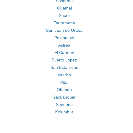
Anserma
Guamal
Sucre
Tauramena
San Juan de Urabá
Polonuevo
Astrea
El Carmen
Puerto López
San Estanislao
Viterbo
Pital
Obando
Yacuanquer
Sandona
Kolumbija