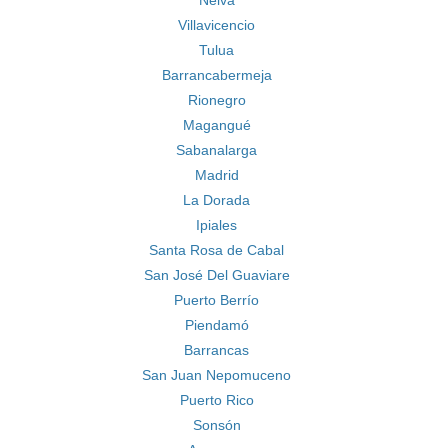
Neiva
Villavicencio
Tulua
Barrancabermeja
Rionegro
Magangué
Sabanalarga
Madrid
La Dorada
Ipiales
Santa Rosa de Cabal
San José Del Guaviare
Puerto Berrío
Piendamó
Barrancas
San Juan Nepomuceno
Puerto Rico
Sonsón