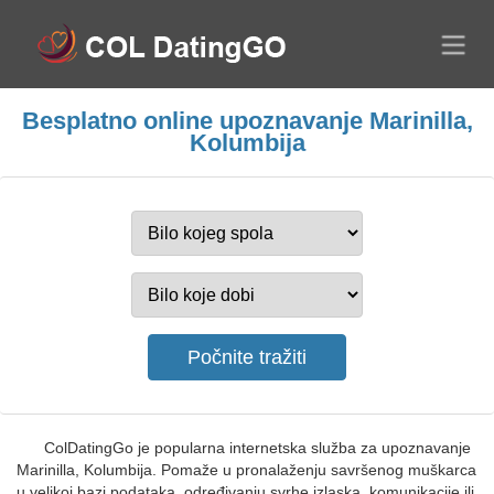
Besplatno online upoznavanje Marinilla,
Kolumbija
ColDatingGo je popularna internetska služba za upoznavanje
Marinilla, Kolumbija. Pomaže u pronalaženju savršenog muškarca
u velikoj bazi podataka, određivanju svrhe izlaska, komunikacije ili