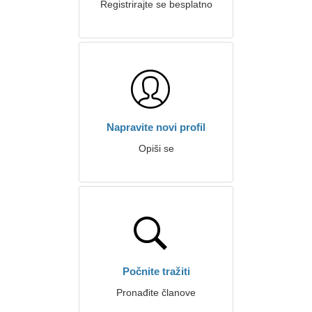
Registrirajte se besplatno
Napravite novi profil
Opiši se
Počnite tražiti
Pronađite članove