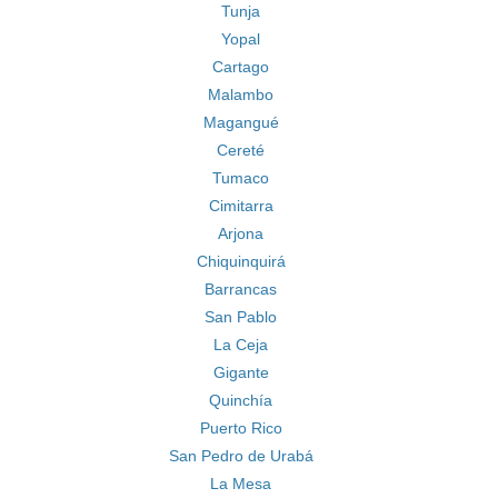
Tunja
Yopal
Cartago
Malambo
Magangué
Cereté
Tumaco
Cimitarra
Arjona
Chiquinquirá
Barrancas
San Pablo
La Ceja
Gigante
Quinchía
Puerto Rico
San Pedro de Urabá
La Mesa