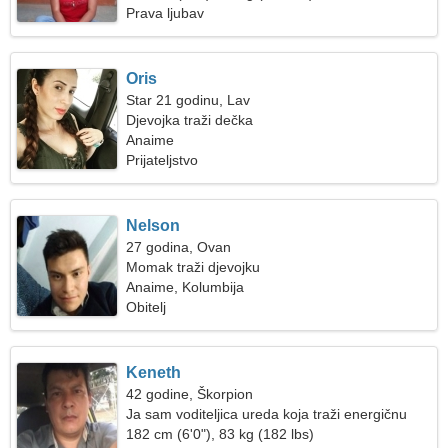
Prava ljubav
Oris
Star 21 godinu, Lav
Djevojka traži dečka
Anaime
Prijateljstvo
Nelson
27 godina, Ovan
Momak traži djevojku
Anaime, Kolumbija
Obitelj
Keneth
42 godine, Škorpion
Ja sam voditeljica ureda koja traži energičnu
ženu
182 cm (6'0"), 83 kg (182 lbs)