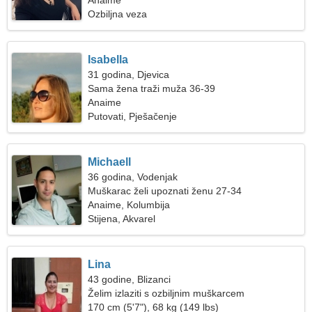
Anaime
Ozbiljna veza
Isabella
31 godina, Djevica
Sama žena traži muža 36-39
Anaime
Putovati, Pješačenje
Michaell
36 godina, Vodenjak
Muškarac želi upoznati ženu 27-34
Anaime, Kolumbija
Stijena, Akvarel
Lina
43 godine, Blizanci
Želim izlaziti s ozbiljnim muškarcem
170 cm (5'7"), 68 kg (149 lbs)