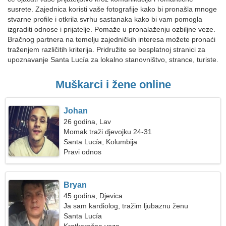
susrete. Zajednica koristi vaše fotografije kako bi pronašla mnoge
stvarne profile i otkrila svrhu sastanaka kako bi vam pomogla
izgraditi odnose i prijatelje. Pomaže u pronalaženju ozbiljne veze.
Bračnog partnera na temelju zajedničkih interesa možete pronaći
traženjem različitih kriterija. Pridružite se besplatnoj stranici za
upoznavanje Santa Lucía za lokalno stanovništvo, strance, turiste.
Muškarci i žene online
Johan
26 godina, Lav
Momak traži djevojku 24-31
Santa Lucía, Kolumbija
Pravi odnos
Bryan
45 godina, Djevica
Ja sam kardiolog, tražim ljubaznu ženu
Santa Lucía