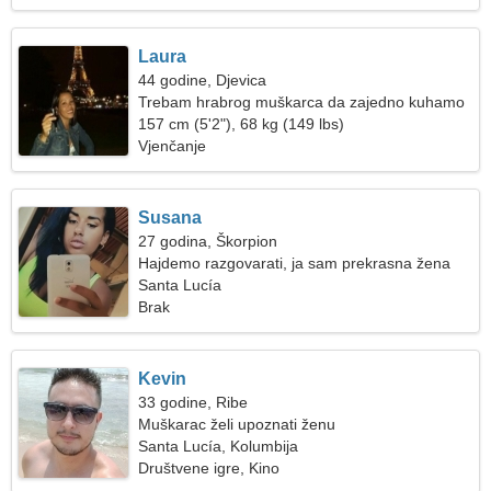
Laura
44 godine, Djevica
Trebam hrabrog muškarca da zajedno kuhamo
157 cm (5'2"), 68 kg (149 lbs)
Vjenčanje
Susana
27 godina, Škorpion
Hajdemo razgovarati, ja sam prekrasna žena
Santa Lucía
Brak
Kevin
33 godine, Ribe
Muškarac želi upoznati ženu
Santa Lucía, Kolumbija
Društvene igre, Kino