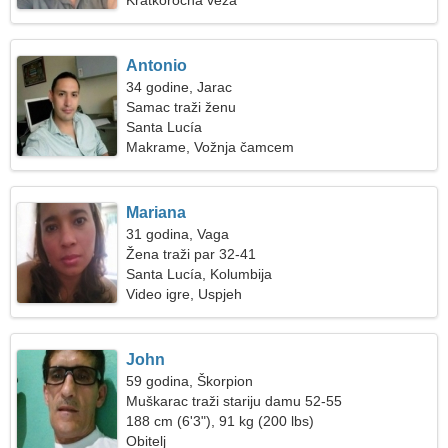
Kratkoročna veza
Antonio
34 godine, Jarac
Samac traži ženu
Santa Lucía
Makrame, Vožnja čamcem
Mariana
31 godina, Vaga
Žena traži par 32-41
Santa Lucía, Kolumbija
Video igre, Uspjeh
John
59 godina, Škorpion
Muškarac traži stariju damu 52-55
188 cm (6'3"), 91 kg (200 lbs)
Obitelj