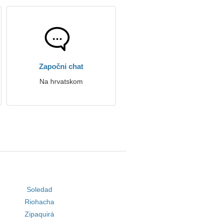
Započni chat
Na hrvatskom
Soledad
Riohacha
Zipaquirá