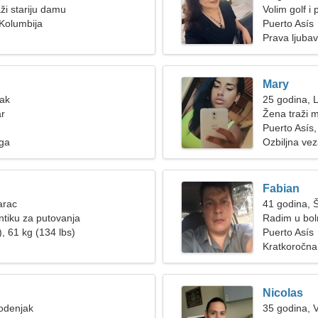
ži stariju damu
Volim golf i 
 Kolumbija
Puerto Asís
Prava ljubav
Mary
Rak
25 godina, 
ar
Žena traži 
Puerto Asís,
oga
Ozbiljna ve
Fabian
arac
41 godina, 
tiku za putovanja
Radim u boln
, 61 kg (134 lbs)
Puerto Asís
Kratkoročna
Nicolas
odenjak
35 godina, 