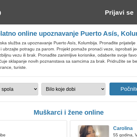
Prijavi se
latno online upoznavanje Puerto Asís, Kolu
ka služba za upoznavanje Puerto Asís, Kolumbija. Pronađite prijatelje p
 i ubrzajte potragu za parom. Projekt pomaže pronaći veze, isprobati j
biljnu vezu ili brak. Pronađite zanimljive korisnike, odaberite svoje fa
uje sklapanje novih poznanstava sa samcima za brak. Pridružite se bes
rance, turiste.
Muškarci i žene online
Carolina
ibe
55 godina, 