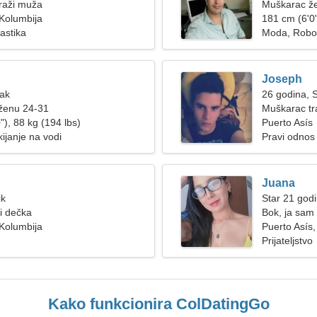
raži muža
Muškarac že
 Kolumbija
181 cm (6'0"
astika
Moda, Robo
Joseph
Rak
26 godina, S
 ženu 24-31
Muškarac tr
"), 88 kg (194 lbs)
Puerto Asís
ijanje na vodi
Pravi odnos
Juana
ik
Star 21 god
ži dečka
Bok, ja sam
 Kolumbija
Puerto Asís,
Prijateljstvo
Kako funkcionira ColDatingGo