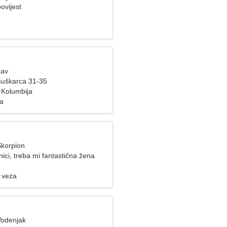
povijest
Lav
muškarca 31-35
 Kolumbija
za
Škorpion
ici, treba mi fantastična žena
 veza
Vodenjak