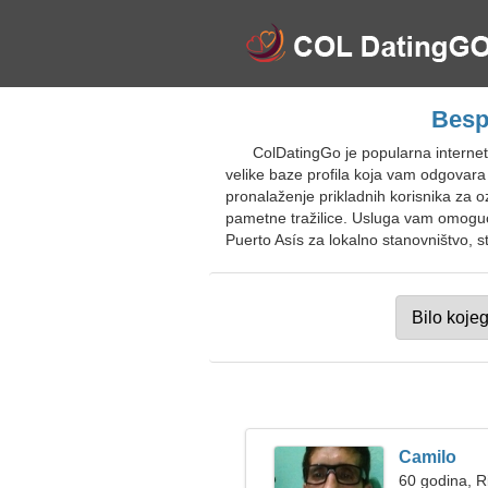
Besp
ColDatingGo je popularna internets
velike baze profila koja vam odgovara
pronalaženje prikladnih korisnika za oz
pametne tražilice. Usluga vam omoguć
Puerto Asís za lokalno stanovništvo, st
Camilo
60 godina, R