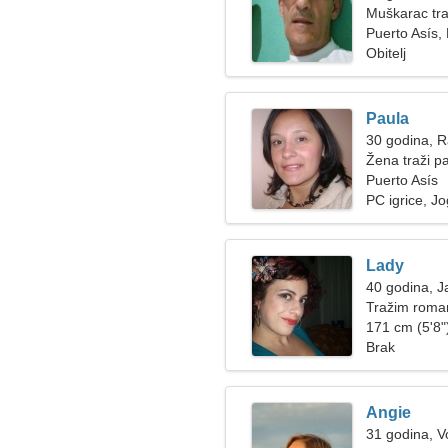
Muškarac tra
Puerto Asís,
Obitelj
Paula
30 godina, 
Žena traži p
Puerto Asís
PC igrice, J
Lady
40 godina, J
Tražim roman
171 cm (5'8")
Brak
Angie
31 godina, V