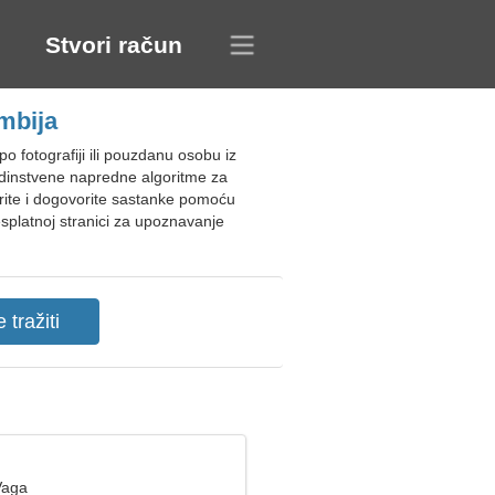
Stvori račun
mbija
o fotografiji ili pouzdanu osobu iz
edinstvene napredne algoritme za
vorite i dogovorite sastanke pomoću
platnoj stranici za upoznavanje
Vaga