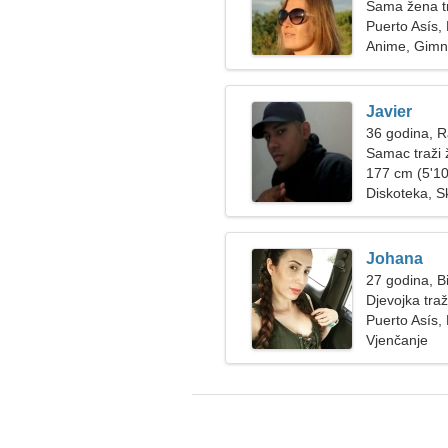
Sama žena t
Puerto Asís,
Anime, Gimn
Javier
36 godina, 
Samac traži
177 cm (5'10
Diskoteka, Sk
Johana
27 godina, B
Djevojka tra
Puerto Asís,
Vjenčanje