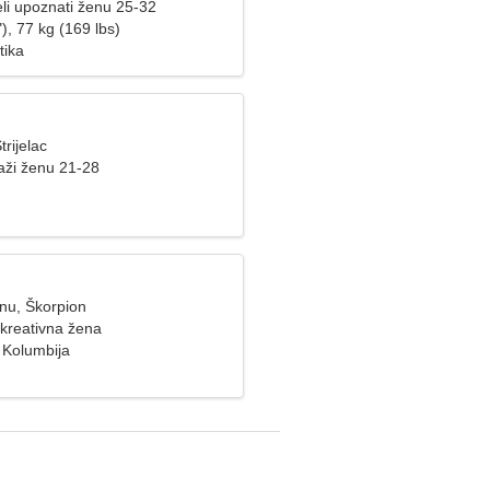
li upoznati ženu 25-32
), 77 kg (169 lbs)
tika
trijelac
aži ženu 21-28
inu, Škorpion
 kreativna žena
 Kolumbija