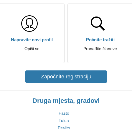
Napravite novi profil
Počnite tražiti
Opiši se
Pronađite članove
Započnite registraciju
Druga mjesta, gradovi
Pasto
Tulua
Pitalito