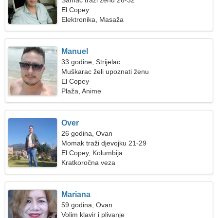
Samac traži ženu 26-32
El Copey
Elektronika, Masaža
Manuel
33 godine, Strijelac
Muškarac želi upoznati ženu
El Copey
Plaža, Anime
Over
26 godina, Ovan
Momak traži djevojku 21-29
El Copey, Kolumbija
Kratkoročna veza
Mariana
59 godina, Ovan
Volim klavir i plivanje