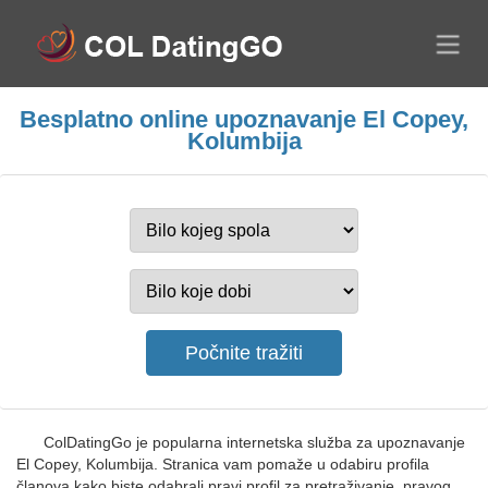
Besplatno online upoznavanje El Copey,
Kolumbija
ColDatingGo je popularna internetska služba za upoznavanje
El Copey, Kolumbija. Stranica vam pomaže u odabiru profila
članova kako biste odabrali pravi profil za pretraživanje, pravog