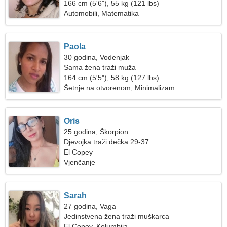
166 cm (5'6"), 55 kg (121 lbs)
Automobili, Matematika
Paola
30 godina, Vodenjak
Sama žena traži muža
164 cm (5'5"), 58 kg (127 lbs)
Šetnje na otvorenom, Minimalizam
Oris
25 godina, Škorpion
Djevojka traži dečka 29-37
El Copey
Vjenčanje
Sarah
27 godina, Vaga
Jedinstvena žena traži muškarca
El Copey, Kolumbija