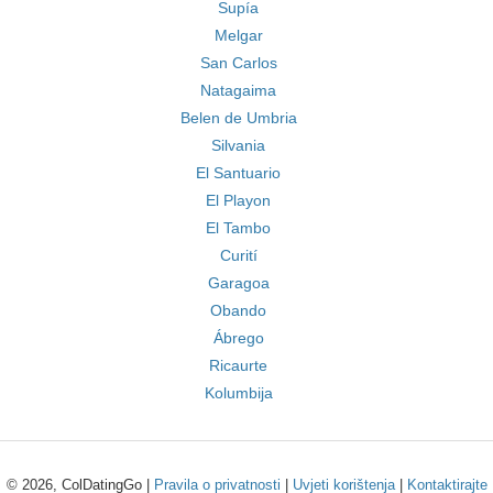
Supía
Melgar
San Carlos
Natagaima
Belen de Umbria
Silvania
El Santuario
El Playon
El Tambo
Curití
Garagoa
Obando
Ábrego
Ricaurte
Kolumbija
© 2026, ColDatingGo |
Pravila o privatnosti
|
Uvjeti korištenja
|
Kontaktirajte