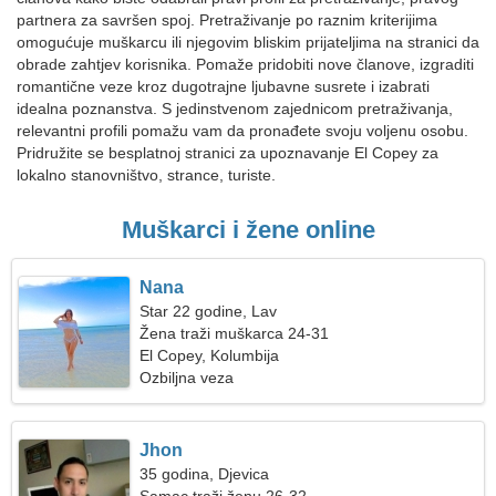
partnera za savršen spoj. Pretraživanje po raznim kriterijima
omogućuje muškarcu ili njegovim bliskim prijateljima na stranici da
obrade zahtjev korisnika. Pomaže pridobiti nove članove, izgraditi
romantične veze kroz dugotrajne ljubavne susrete i izabrati
idealna poznanstva. S jedinstvenom zajednicom pretraživanja,
relevantni profili pomažu vam da pronađete svoju voljenu osobu.
Pridružite se besplatnoj stranici za upoznavanje El Copey za
lokalno stanovništvo, strance, turiste.
Muškarci i žene online
Nana
Star 22 godine, Lav
Žena traži muškarca 24-31
El Copey, Kolumbija
Ozbiljna veza
Jhon
35 godina, Djevica