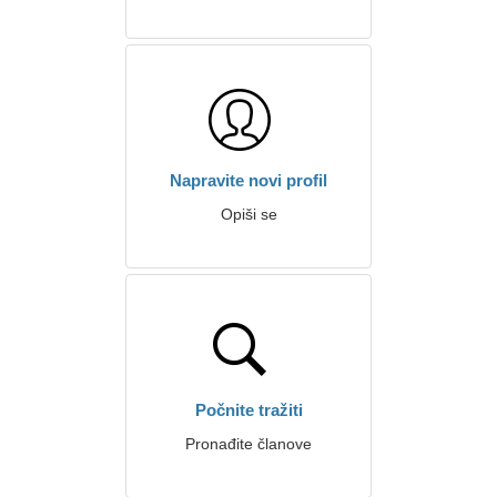
Napravite novi profil
Opiši se
Počnite tražiti
Pronađite članove