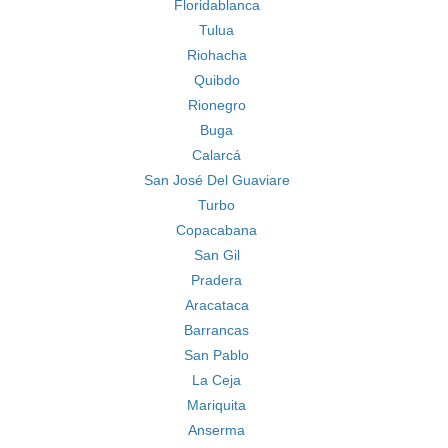
Floridablanca
Tulua
Riohacha
Quibdo
Rionegro
Buga
Calarcá
San José Del Guaviare
Turbo
Copacabana
San Gil
Pradera
Aracataca
Barrancas
San Pablo
La Ceja
Mariquita
Anserma