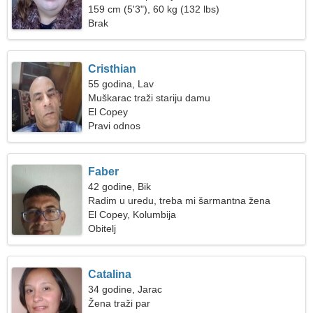
159 cm (5'3"), 60 kg (132 lbs)
Brak
Cristhian
55 godina, Lav
Muškarac traži stariju damu
El Copey
Pravi odnos
Faber
42 godine, Bik
Radim u uredu, treba mi šarmantna žena
El Copey, Kolumbija
Obitelj
Catalina
34 godine, Jarac
Žena traži par