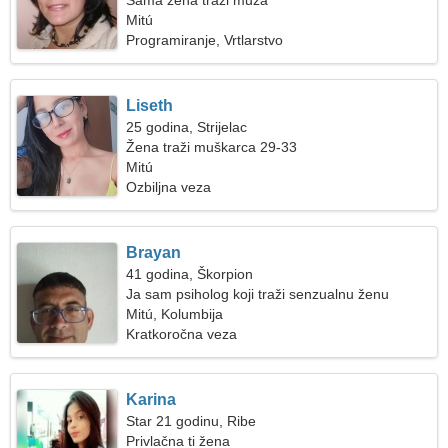
Sama žena traži muža
Mitú
Programiranje, Vrtlarstvo
Liseth
25 godina, Strijelac
Žena traži muškarca 29-33
Mitú
Ozbiljna veza
Brayan
41 godina, Škorpion
Ja sam psiholog koji traži senzualnu ženu
Mitú, Kolumbija
Kratkoročna veza
Karina
Star 21 godinu, Ribe
Privlačna ti žena