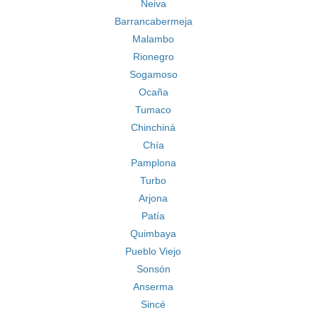
Neiva
Barrancabermeja
Malambo
Rionegro
Sogamoso
Ocaña
Tumaco
Chinchiná
Chía
Pamplona
Turbo
Arjona
Patía
Quimbaya
Pueblo Viejo
Sonsón
Anserma
Sincé