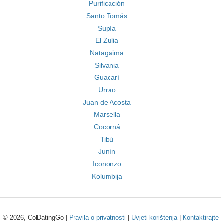
Purificación
Santo Tomás
Supía
El Zulia
Natagaima
Silvania
Guacarí
Urrao
Juan de Acosta
Marsella
Cocorná
Tibú
Junín
Icononzo
Kolumbija
© 2026, ColDatingGo |
Pravila o privatnosti
|
Uvjeti korištenja
|
Kontaktirajte