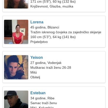
171 cm (5'8"), 60 kg (132 lbs)
Književnost, Glazba, muzika
Lorena
45 godina, Blizanci
Tražim iskrenog čovjeka za zajedničko skijanje
160 cm (5'3"), 64 kg (141 lbs)
Prijateljstvo
Yeison
27 godina, Vodenjak
Muškarac traži ženu 26-28
Mitú
Obitelj
Esteban
34 godine, Ribe
Samac traži ženu
Mitú, Kolumbija