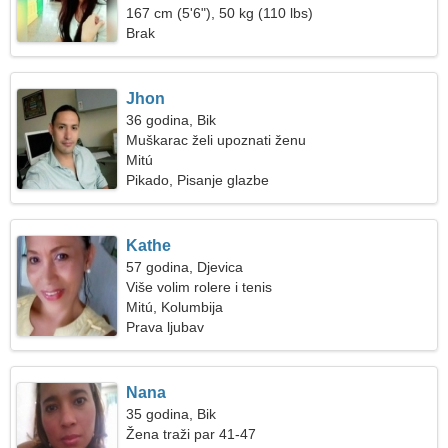
167 cm (5'6"), 50 kg (110 lbs)
Brak
Jhon
36 godina, Bik
Muškarac želi upoznati ženu
Mitú
Pikado, Pisanje glazbe
Kathe
57 godina, Djevica
Više volim rolere i tenis
Mitú, Kolumbija
Prava ljubav
Nana
35 godina, Bik
Žena traži par 41-47