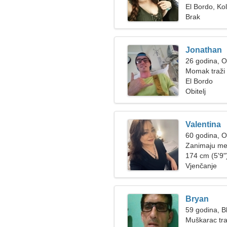
El Bordo, Ko
Brak
Jonathan
26 godina, 
Momak traži 
El Bordo
Obitelj
Valentina
60 godina, 
Zanimaju me 
174 cm (5'9")
Vjenčanje
Bryan
59 godina, Bl
Muškarac tra