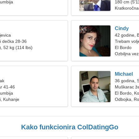
lumbija
ženu
180 cm (5'11
Kratkoročna
Cindy
jevica
42 godine, B
ži dečka 28-36
Trebam volj
, 52 kg (114 lbs)
El Bordo
Ozbiljna ve
Michael
Rak
36 godina, S
ar 41-46
Muškarac že
lumbija
El Bordo, K
i, Kuhanje
Odbojka, Roc
Kako funkcionira ColDatingGo