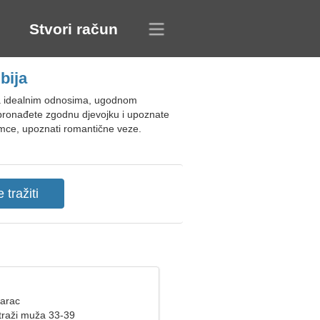
Stvori račun
bija
za idealnim odnosima, ugodnom
pronađete zgodnu djevojku i upoznate
amce, upoznati romantične veze.
Jarac
raži muža 33-39