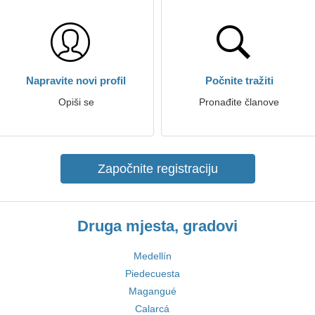
Napravite novi profil
Počnite tražiti
Opiši se
Pronađite članove
Započnite registraciju
Druga mjesta, gradovi
Medellín
Piedecuesta
Magangué
Calarcá