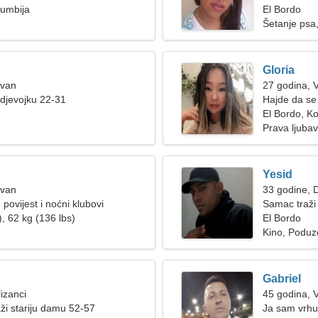
lumbija
El Bordo
Šetanje psa, 
Gloria
Ovan
27 godina, 
djevojku 22-31
Hajde da se
žena
El Bordo, K
Prava ljubav
Yesid
Ovan
33 godine, D
povijest i noćni klubovi
Samac traži
, 62 kg (136 lbs)
El Bordo
Kino, Poduz
Gabriel
izanci
45 godina, 
ži stariju damu 52-57
Ja sam vrhu