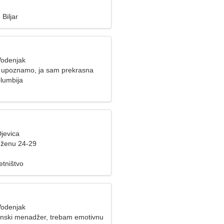
Biljar
Vodenjak
 upoznamo, ja sam prekrasna
olumbija
jevica
 ženu 24-29
etništvo
Vodenjak
nski menadžer, trebam emotivnu