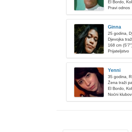
El Bordo, Ko
Pravi odnos
Ginna
25 godina, D
Djevojka tra
168 cm (5'7")
Prijateljstvo
Yenni
35 godina, 
Žena traži p
El Bordo, Ko
Noćni klubov