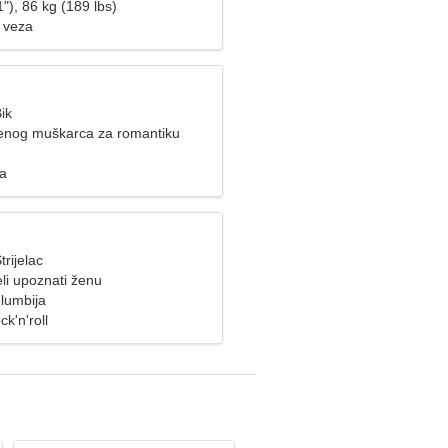
"), 86 kg (189 lbs)
 veza
ik
enog muškarca za romantiku
za
trijelac
li upoznati ženu
olumbija
k'n'roll