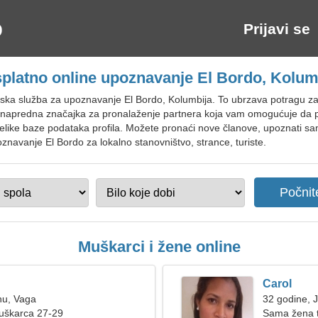
Prijavi se
platno online upoznavanje El Bordo, Kolum
tska služba za upoznavanje El Bordo, Kolumbija. To ubrzava potragu 
je napredna značajka za pronalaženje partnera koja vam omogućuje da 
velike baze podataka profila. Možete pronaći nove članove, upoznati s
oznavanje El Bordo za lokalno stanovništvo, strance, turiste.
Muškarci i žene online
Carol
nu, Vaga
32 godine, 
muškarca 27-29
Sama žena t